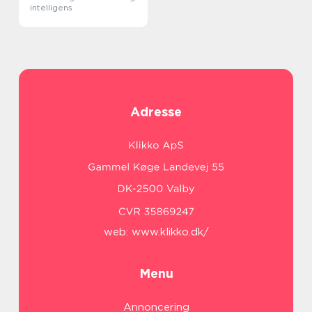
intelligens
Adresse
web:
www.klikko.dk/
Menu
Annoncering