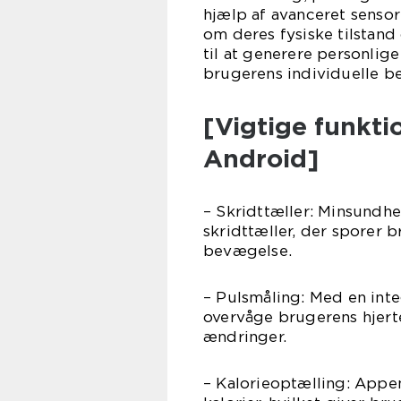
hjælp af avanceret sensor
om deres fysiske tilstand
til at generere personlig
brugerens individuelle b
[Vigtige funkt
Android]
– Skridttæller: Minsundh
skridttæller, der sporer 
bevægelse.
– Pulsmåling: Med en int
overvåge brugerens hjerte
ændringer.
– Kalorieoptælling: Appe