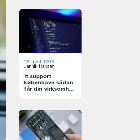
10. juni 2026
Jannik Hansen
It support
københavn sådan
får din virksomhed
stabil og sikker it-
drift