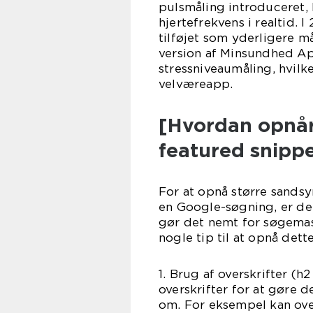
pulsmåling introduceret,
hjertefrekvens i realtid. 
tilføjet som yderligere 
version af Minsundhed A
stressniveaumåling, hvil
velværeapp.
[Hvordan opnå
featured snipp
For at opnå større sandsy
en Google-søgning, er det
gør det nemt for søgemask
nogle tip til at opnå dette
1. Brug af overskrifter (h
overskrifter for at gøre d
om. For eksempel kan ove