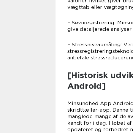
kalorier, hvilket giver b
vægttab eller vægtøgnin
– Søvnregistrering: Min
give detaljerede analyser
– Stressniveaumåling: Ve
stressregistreringstekno
anbefale stressreducerend
[Historisk udv
Android]
Minsundhed App Android b
skridttæller-app. Denne t
manglede mange af de av
kendt for i dag. I løbet 
opdateret og forbedret m