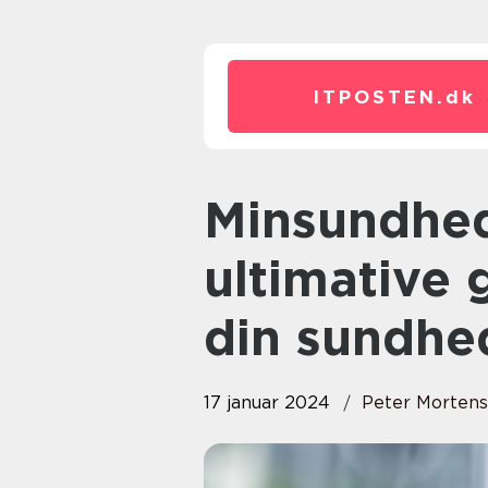
ITPOSTEN.
dk
Minsundhed App Android: Den
ultimative 
din sundhe
17 januar 2024
Peter Morten