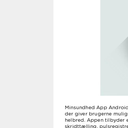
Minsundhed App Android 
der giver brugerne mulig
helbred. Appen tilbyder e
skridttælling, pulsregist