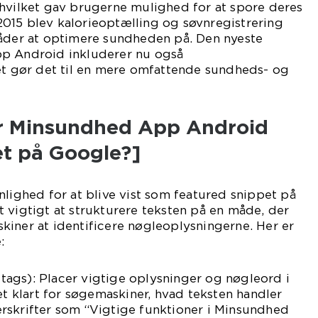
 hvilket gav brugerne mulighed for at spore deres
I 2015 blev kalorieoptælling og søvnregistrering
måder at optimere sundheden på. Den nyeste
pp Android inkluderer nu også
ket gør det til en mere omfattende sundheds- og
r Minsundhed App Android
et på Google?]
nlighed for at blive vist som featured snippet på
 vigtigt at strukturere teksten på en måde, der
iner at identificere nøgleoplysningerne. Her er
:
2 tags): Placer vigtige oplysninger og nøgleord i
et klart for søgemaskiner, hvad teksten handler
rskrifter som “Vigtige funktioner i Minsundhed