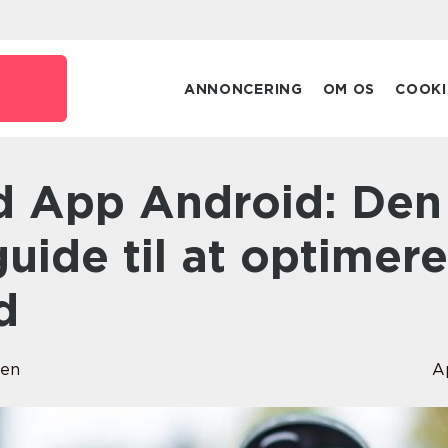
ANNONCERING
OM OS
COOKI
guide til at optimere
d
sen
A