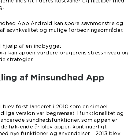
rugerne indsigt i deres kostvaner og hjælper med
g.
sundhed App Android kan spore søvnmønstre og
 af søvnkvalitet og mulige forbedringsområder.
d hjælp af en indbygget
logi kan appen vurdere brugerens stressniveau og
e strategier.
ikling af Minsundhed App
lev først lanceret i 2010 som en simpel
idlige version var begrænset i funktionalitet og
ancerede sundhedsfunktioner, som appen er
af de følgende år blev appen kontinuerligt
ed nye funktioner og anvendelser. I 2013 blev