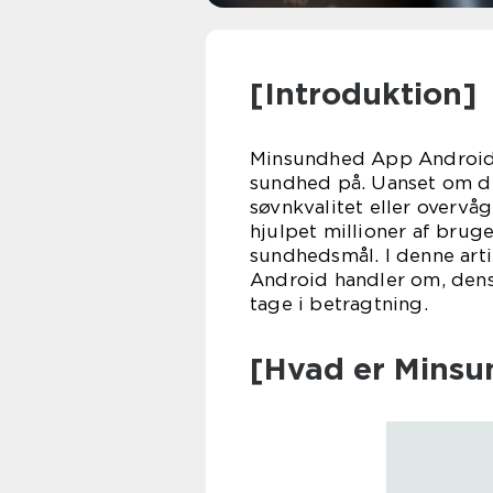
[Introduktion]
Minsundhed App Android h
sundhed på. Uanset om det
søvnkvalitet eller overvå
hjulpet millioner af brug
sundhedsmål. I denne art
Android handler om, dens
tage i betragtning.
[Hvad er Mins