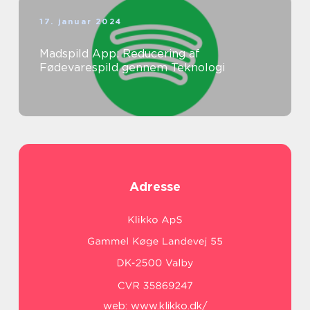
17. januar 2024
Madspild App: Reducering af
Fødevarespild gennem Teknologi
Adresse
web:
www.klikko.dk/