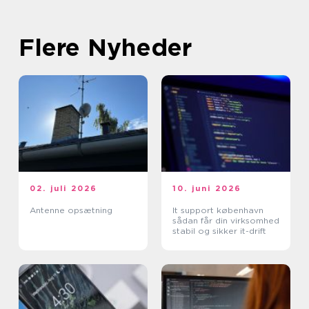
Flere Nyheder
02. juli 2026
10. juni 2026
Antenne opsætning
It support københavn
sådan får din virksomhed
stabil og sikker it-drift