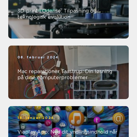
3D-print i Odense: Tilpasning og
teknologisk evolution
08. februar 2024
Mac reparationer Taastrup: Din løsning
på dine computerproblemer
18. januar 2024
Viaplay App: Nyd dit yndlingsindhold når