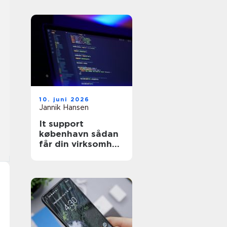
10. juni 2026
Jannik Hansen
It support
københavn sådan
får din virksomhed
stabil og sikker it-
drift