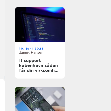
10. juni 2026
Jannik Hansen
It support
københavn sådan
får din virksomhed
stabil og sikker it-
drift