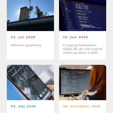
02. juli 2026
10. juni 2026
Antenne opsætning
It support københavn
sådan får din virksomhed
stabil og sikker it-drift
04. maj 2026
28. november 2025