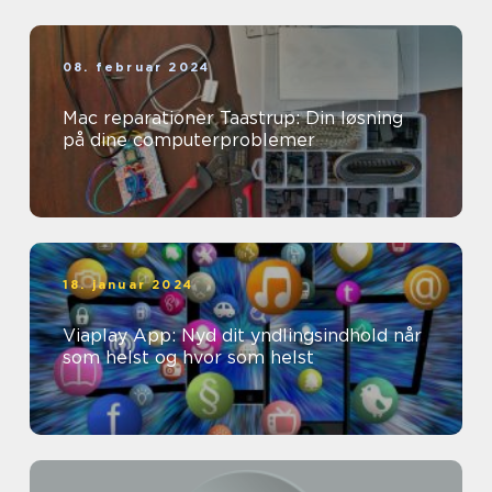
08. februar 2024
Mac reparationer Taastrup: Din løsning
på dine computerproblemer
18. januar 2024
Viaplay App: Nyd dit yndlingsindhold når
som helst og hvor som helst