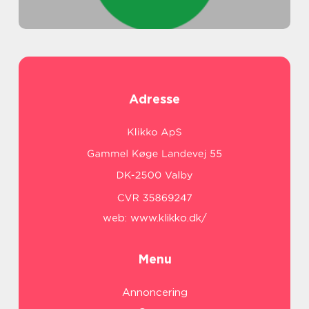
Adresse
web:
www.klikko.dk/
Menu
Annoncering