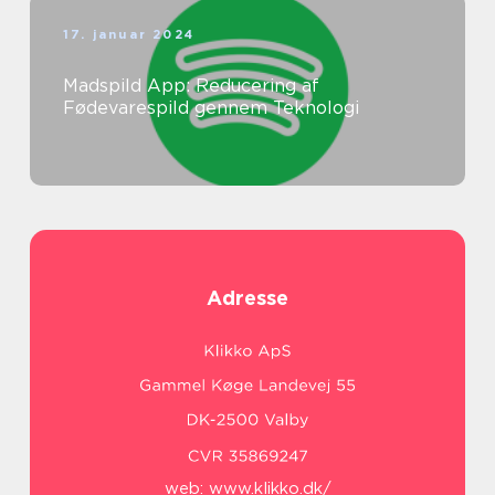
17. januar 2024
Madspild App: Reducering af
Fødevarespild gennem Teknologi
Adresse
web:
www.klikko.dk/