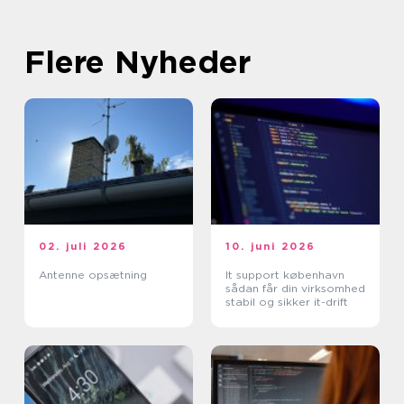
Flere Nyheder
02. juli 2026
10. juni 2026
Antenne opsætning
It support københavn
sådan får din virksomhed
stabil og sikker it-drift