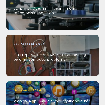
3D-print i Odense: Tilpasning og
teknologisk evolution
08. februar 2024
Mac reparationer Taastrup: Din løsning
på dine computerproblemer
18. januar 2024
Viaplay App: Nyd dit yndlingsindhold når