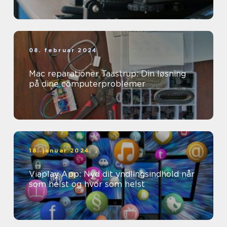
08. februar 2024
Mac reparationer Taastrup: Din løsning
på dine computerproblemer
18. januar 2024
Viaplay App: Nyd dit yndlingsindhold når
som helst og hvor som helst