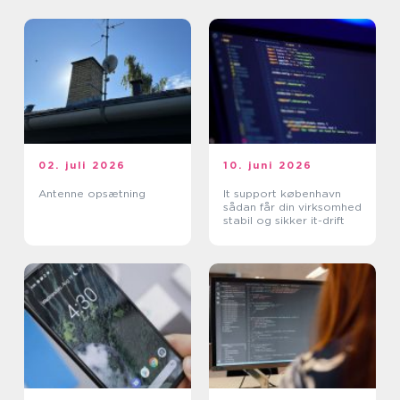
02. juli 2026
10. juni 2026
Antenne opsætning
It support københavn
sådan får din virksomhed
stabil og sikker it-drift