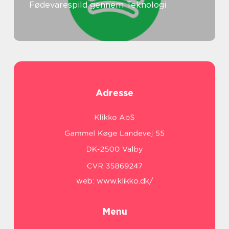
Fødevarespild gennem Teknologi
Adresse
web:
www.klikko.dk/
Menu