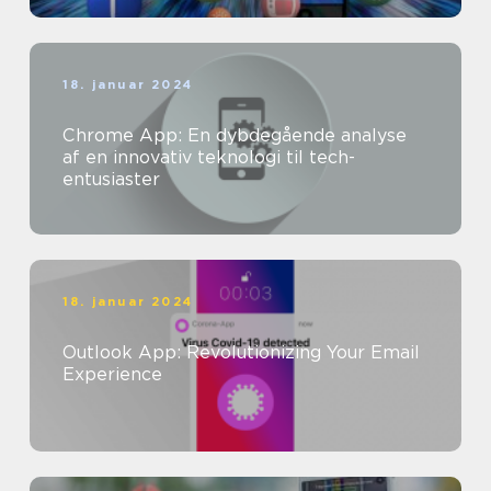
18. januar 2024
Chrome App: En dybdegående analyse
af en innovativ teknologi til tech-
entusiaster
18. januar 2024
Outlook App: Revolutionizing Your Email
Experience