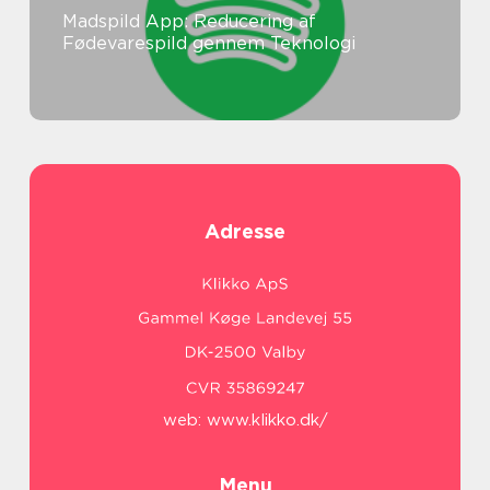
Madspild App: Reducering af
Fødevarespild gennem Teknologi
Adresse
web:
www.klikko.dk/
Menu