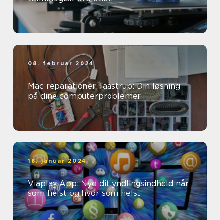
08. februar 2024
Mac reparationer Taastrup: Din løsning
på dine computerproblemer
18. januar 2024
Viaplay App: Nyd dit yndlingsindhold når
som helst og hvor som helst