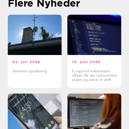
Flere Nyheder
02. juli 2026
10. juni 2026
Antenne opsætning
It support københavn
sådan får din virksomhed
stabil og sikker it-drift