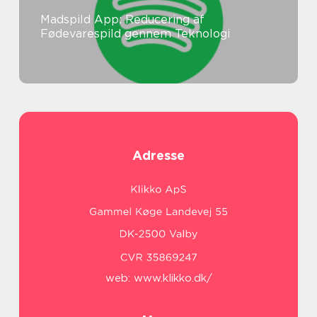
Madspild App: Reducering af
Fødevarespild gennem Teknologi
Adresse
web:
www.klikko.dk/