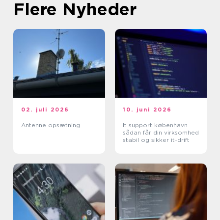
Flere Nyheder
02. juli 2026
10. juni 2026
Antenne opsætning
It support københavn
sådan får din virksomhed
stabil og sikker it-drift