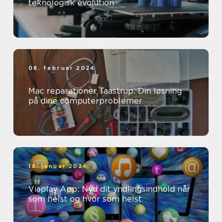
teknologisk evolution
08. februar 2024
Mac reparationer Taastrup: Din løsning
på dine computerproblemer
18. januar 2024
Viaplay App: Nyd dit yndlingsindhold når
som helst og hvor som helst