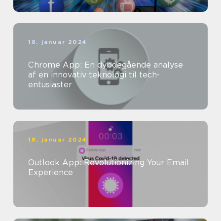
18. januar 2024
Chrome App: En dybdegående analyse
af en innovativ teknologi til tech-
entusiaster
18. januar 2024
Outlook App: Revolutionizing Your Email
Experience