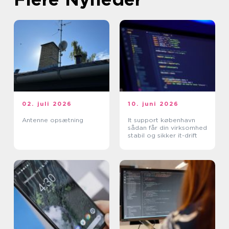
02. juli 2026
10. juni 2026
Antenne opsætning
It support københavn
sådan får din virksomhed
stabil og sikker it-drift