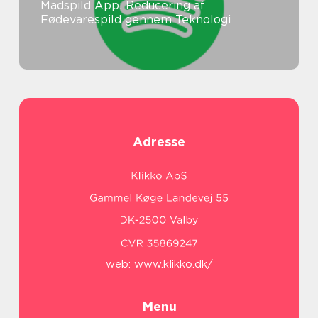
Madspild App: Reducering af
Fødevarespild gennem Teknologi
Adresse
web:
www.klikko.dk/
Menu