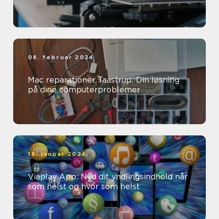
08. februar 2024
Mac reparationer Taastrup: Din løsning
på dine computerproblemer
18. januar 2024
Viaplay App: Nyd dit yndlingsindhold når
som helst og hvor som helst