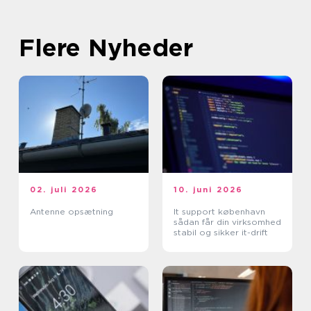
Flere Nyheder
02. juli 2026
10. juni 2026
Antenne opsætning
It support københavn
sådan får din virksomhed
stabil og sikker it-drift