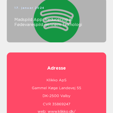
17. januar 2024
Madspild App: Reducering af
Fødevarespild gennem Teknologi
Adresse
web:
www.klikko.dk/